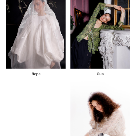
Яна
Лера