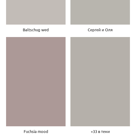
Сергей и Оля
Baltschug wed
+33 в тени
Fuchsia mood